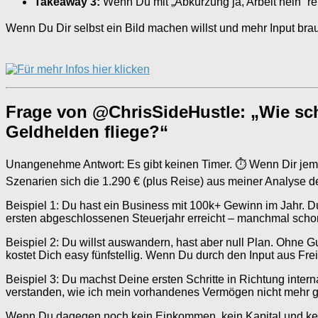
Takeaway 3:
Wenn Du mit „Abkürzung ja, Arbeit nein“ re
Wenn Du Dir selbst ein Bild machen willst und mehr Input brauch
Frage von @ChrisSideHustle: „Wie sch
Geldhelden fliege?“
Unangenehme Antwort: Es gibt keinen Timer. ⏱️ Wenn Dir jema
Szenarien sich die 1.290 € (plus Reise) aus meiner Analyse de
Beispiel 1: Du hast ein Business mit 100k+ Gewinn im Jahr. D
ersten abgeschlossenen Steuerjahr erreicht – manchmal scho
Beispiel 2: Du willst auswandern, hast aber null Plan. Ohne 
kostet Dich easy fünfstellig. Wenn Du durch den Input aus Fre
Beispiel 3: Du machst Deine ersten Schritte in Richtung intern
verstanden, wie ich mein vorhandenes Vermögen nicht mehr geg
Wenn Du dagegen noch kein Einkommen, kein Kapital und keinen