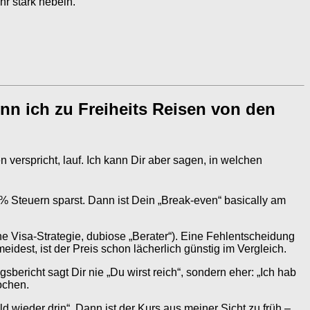
hr stark hebeln.
nn ich zu Freiheits Reisen von den
erspricht, lauf. Ich kann Dir aber sagen, in welchen
 % Steuern sparst. Dann ist Dein „Break-even“ basically am
he Visa-Strategie, dubiose „Berater“). Eine Fehlentscheidung
dest, ist der Preis schon lächerlich günstig im Vergleich.
bericht sagt Dir nie „Du wirst reich“, sondern eher: „Ich hab
ochen.
wieder drin“. Dann ist der Kurs aus meiner Sicht zu früh –