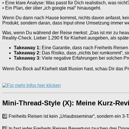
• Eine klare Analyse: Was passt für Dich realistisch, was nicht
• Ein Plan, der über „ich google mal“ hinausgeht.
Wenn Du dann nach Hause kommst, nichts davon anfasst, keinen
Produkt, sondern daran, dass Input ohne Umsetzung immer wert
Was, wenn Du während der Reise merkst: „Das ist mir zu heavy,
Reality-Check. Lieber 1.290 € für Klarheit ausgeben, als späte
Takeaway 1:
Eine Garantie, dass nach Freiheits Reisen al
Takeaway 2:
Das Risiko, dass „nichts bei rumkommt“, si
Takeaway 3:
Viele negative Erfahrungen bei solchen P
Wenn Du Bock auf Klarheit statt Illusion hast, schau Dir das
Mini-Thread-Style (X): Meine Kurz-Rev
1️⃣ Freiheits Reisen ist kein „Urlaubsseminar“, sondern ein 3
2️⃣ In fast jeder Freiheits Reisen Bewertung tauchen drei Dinge