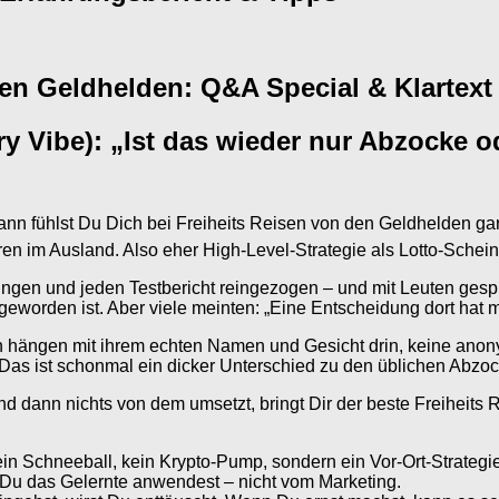
den Geldhelden: Q&A Special & Klartext
 Vibe): „Ist das wieder nur Abzocke od
dann fühlst Du Dich bei Freiheits Reisen von den Geldhelden ga
n im Ausland. Also eher High-Level-Strategie als Lotto-Schein
ngen und jeden Testbericht reingezogen – und mit Leuten gespro
worden ist. Aber viele meinten: „Eine Entscheidung dort hat mir
den hängen mit ihrem echten Namen und Gesicht drin, keine ano
Das ist schonmal ein dicker Unterschied zu den üblichen Abz
und dann nichts von dem umsetzt, bringt Dir der beste Freiheits
in Schneeball, kein Krypto-Pump, sondern ein Vor-Ort-Strategie
 Du das Gelernte anwendest – nicht vom Marketing.