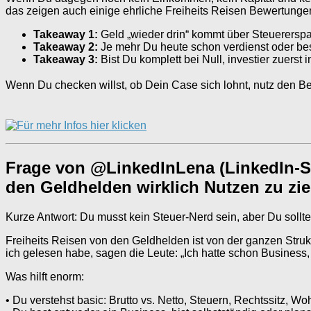
das zeigen auch einige ehrliche Freiheits Reisen Bewertungen 
Takeaway 1:
Geld „wieder drin“ kommt über Steuererspa
Takeaway 2:
Je mehr Du heute schon verdienst oder besi
Takeaway 3:
Bist Du komplett bei Null, investier zuers
Wenn Du checken willst, ob Dein Case sich lohnt, nutz den Bew
Frage von @LinkedInLena (LinkedIn-St
den Geldhelden wirklich Nutzen zu zi
Kurze Antwort: Du musst kein Steuer-Nerd sein, aber Du sollte
Freiheits Reisen von den Geldhelden ist von der ganzen Strukt
ich gelesen habe, sagen die Leute: „Ich hatte schon Business, 
Was hilft enorm:
• Du verstehst basic: Brutto vs. Netto, Steuern, Rechtssitz, Woh