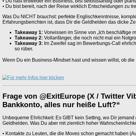
• Du hast entweder ein Business, bist selbstständig oder plans
• Du bist bereit, nach der Reise wirklich Entscheidungen zu t
Was Du NICHT brauchst: perfekte Englischkenntnisse, komplet
Erfahrungsberichten ist, dass Dir die Geldhelden das dicke Z
Takeaway 1:
Vorwissen im Sinne von „Ich beschäftige mi
Takeaway 2:
Vollanfänger, die noch nicht mal ein Notgr
Takeaway 3:
Im Zweifel sag im Bewerbungs-Call ehrlich
so rüber.
Wenn Du ein Business-Mindset hast und wissen willst, ob die R
Frage von @ExitEurope (X / Twitter Vi
Bankkonto, alles nur heiße Luft?“
Unbequeme Ehrlichkeit: Es GIBT kein Setting, wo Dir jemand g
Geldhelden. Was Du aber mit ziemlich hoher Wahrscheinlichkei
• Kontakte zu Leuten, die die Moves schon gemacht haben (Au