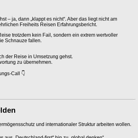
– ja, dann „klappt es nicht“. Aber das liegt nicht am
hrlichen Freiheits Reisen Erfahrungsbericht.
eise trotzdem kein Fail, sondern ein extrem wertvoller
die Schnauze fallen.
ach der Reise in Umsetzung gehst.
twortung zu übernehmen.
ungs-Call 👇
elden
ermögensschutz und internationaler Struktur arbeiten wollen.
us aus „Deutschland-first“ hin zu „global denken“.