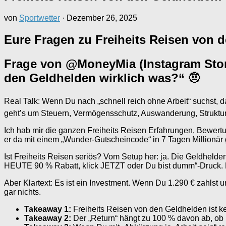
von
Sportwetter
·
Dezember 26, 2025
Eure Fragen zu Freiheits Reisen von 
Frage von @MoneyMia (Instagram Story
den Geldhelden wirklich was?“ 🤨
Real Talk: Wenn Du nach „schnell reich ohne Arbeit“ suchst, 
geht’s um Steuern, Vermögensschutz, Auswanderung, Strukture
Ich hab mir die ganzen Freiheits Reisen Erfahrungen, Bewertu
er da mit einem „Wunder-Gutscheincode“ in 7 Tagen Millionär ge
Ist Freiheits Reisen seriös? Vom Setup her: ja. Die Geldhel
HEUTE 90 % Rabatt, klick JETZT oder Du bist dumm“-Druck. 
Aber Klartext: Es ist ein Investment. Wenn Du 1.290 € zahlst 
gar nichts.
Takeaway 1:
Freiheits Reisen von den Geldhelden ist ke
Takeaway 2:
Der „Return“ hängt zu 100 % davon ab, ob