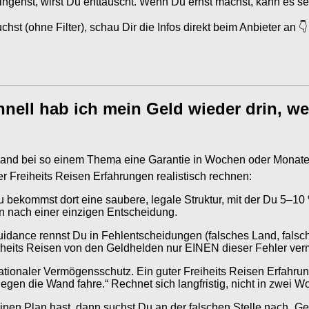
ingehst, wirst Du enttäuscht. Wenn Du ernst machst, kann es se
st (ohne Filter), schau Dir die Infos direkt beim Anbieter an 👇
nell hab ich mein Geld wieder drin, we
nd bei so einem Thema eine Garantie in Wochen oder Monaten v
r Freiheits Reisen Erfahrungen realistisch rechnen:
u bekommst dort eine saubere, legale Struktur, mit der Du 5–10
n nach einer einzigen Entscheidung.
Guidance rennst Du in Fehlentscheidungen (falsches Land, falsc
iheits Reisen von den Geldhelden nur EINEN dieser Fehler vermei
ationaler Vermögensschutz. Ein guter Freiheits Reisen Erfahrungs
en die Wand fahre.“ Rechnet sich langfristig, nicht in zwei W
 Plan hast, dann suchst Du an der falschen Stelle nach „Geld 