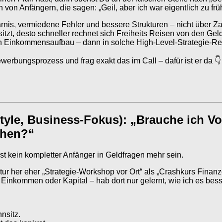
von Anfängern, die sagen: „Geil, aber ich war eigentlich zu frü
rnis, vermiedene Fehler und bessere Strukturen – nicht über Z
tzt, desto schneller rechnet sich Freiheits Reisen von den Gel
t in Einkommensaufbau – dann in solche High-Level-Strategie-Re
erbungsprozess und frag exakt das im Call – dafür ist er da 👇
yle, Business-Fokus): „Brauche ich Vo
ehen?“
st kein kompletter Anfänger in Geldfragen mehr sein.
ur her eher „Strategie-Workshop vor Ort“ als „Crashkurs Finanze
Einkommen oder Kapital – hab dort nur gelernt, wie ich es besse
nsitz.