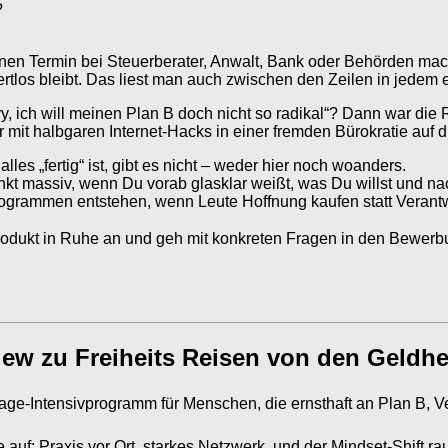
?
 Termin bei Steuerberater, Anwalt, Bank oder Behörden machst 
los bleibt. Das liest man auch zwischen den Zeilen in jedem e
 ich will meinen Plan B doch nicht so radikal“? Dann war die R
r mit halbgaren Internet-Hacks in einer fremden Bürokratie auf 
les „fertig“ ist, gibt es nicht – weder hier noch woanders.
nkt massiv, wenn Du vorab glasklar weißt, was Du willst und n
rogrammen entstehen, wenn Leute Hoffnung kaufen statt Veran
 Produkt in Ruhe an und geh mit konkreten Fragen in den Bewerb
iew zu Freiheits Reisen von den Geldh
-Tage-Intensivprogramm für Menschen, die ernsthaft an Plan B, V
 auf: Praxis vor Ort, starkes Netzwerk, und der Mindset-Shift ra