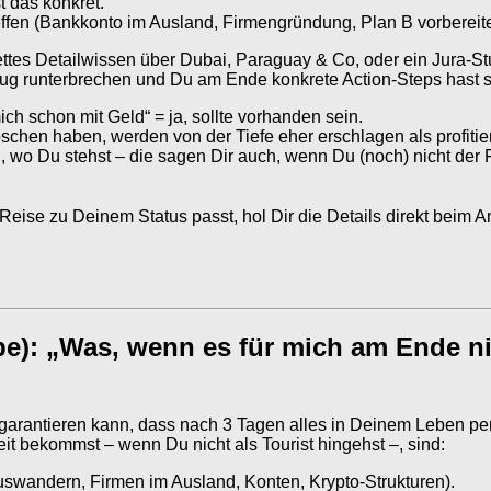
t das konkret.
reffen (Bankkonto im Ausland, Firmengründung, Plan B vorbereit
tes Detailwissen über Dubai, Paraguay & Co, oder ein Jura-Stu
eug runterbrechen und Du am Ende konkrete Action-Steps hast s
ch schon mit Geld“ = ja, sollte vorhanden sein.
oschen haben, werden von der Tiefe eher erschlagen als profitie
, wo Du stehst – die sagen Dir auch, wenn Du (noch) nicht der 
eise zu Deinem Status passt, hol Dir die Details direkt beim An
be): „Was, wenn es für mich am Ende ni
arantieren kann, dass nach 3 Tagen alles in Deinem Leben perfe
t bekommst – wenn Du nicht als Tourist hingehst –, sind:
swandern, Firmen im Ausland, Konten, Krypto-Strukturen).