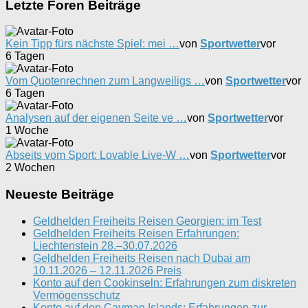
Letzte Foren Beiträge
Kein Tipp fürs nächste Spiel: mei …
von
Sportwetter
vor
6 Tagen
Vom Quotenrechnen zum Langweiligs …
von
Sportwetter
vor
6 Tagen
Analysen auf der eigenen Seite ve …
von
Sportwetter
vor
1 Woche
Abseits vom Sport: Lovable Live-W …
von
Sportwetter
vor
2 Wochen
Neueste Beiträge
Geldhelden Freiheits Reisen Georgien: im Test
Geldhelden Freiheits Reisen Erfahrungen:
Liechtenstein 28.–30.07.2026
Geldhelden Freiheits Reisen nach Dubai am
10.11.2026 – 12.11.2026 Preis
Konto auf den Cookinseln: Erfahrungen zum diskreten
Vermögensschutz
Konto auf den Cayman Islands: Erfahrungen zur