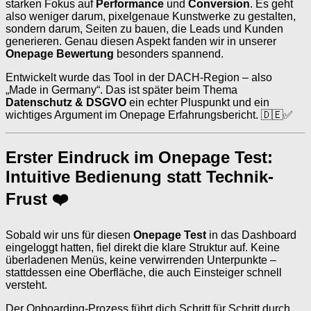
starken Fokus auf
Performance
und
Conversion
. Es geht
also weniger darum, pixelgenaue Kunstwerke zu gestalten,
sondern darum, Seiten zu bauen, die Leads und Kunden
generieren. Genau diesen Aspekt fanden wir in unserer
Onepage Bewertung
besonders spannend.
Entwickelt wurde das Tool in der DACH-Region – also
„Made in Germany“. Das ist später beim Thema
Datenschutz & DSGVO
ein echter Pluspunkt und ein
wichtiges Argument im Onepage Erfahrungsbericht. 🇩🇪✅
Erster Eindruck im Onepage Test:
Intuitive Bedienung statt Technik-
Frust ❤️
Sobald wir uns für diesen
Onepage Test
in das Dashboard
eingeloggt hatten, fiel direkt die klare Struktur auf. Keine
überladenen Menüs, keine verwirrenden Unterpunkte –
stattdessen eine Oberfläche, die auch Einsteiger schnell
versteht.
Der Onboarding-Prozess führt dich Schritt für Schritt durch