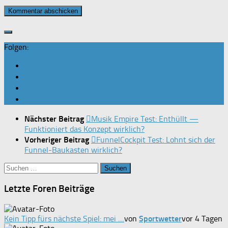
Folgen:
Nächster Beitrag
Musik Empire Test: Enthüllt —
Funktioniert das Konzept wirklich?
Vorheriger Beitrag
FunnelCockpit Test: Lohnt sich der
Funnel-Baukasten wirklich?
Suchen
nach:
Letzte Foren Beiträge
Kein Tipp fürs nächste Spiel: mei …
von
Sportwetter
vor 4 Tagen