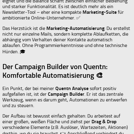
eignet und die Balance schafft zwischen einfacher Bedienung
und starker Funktionalität. Es ist deutlich mehr als ein
Newsletter-Tool – eher eine kompakte
Marketing-Suite
für
ambitionierte Online-Unternehmer. ✅
Das Herzstück ist die
Marketing-Automatisierung
: Du erstellst
nicht nur einzelne Mails, sondern komplette Ablaufketten, die
abhängig vom Verhalten deiner Kontakte automatisch
ablaufen. Ohne Programmierkenntnisse und ohne technische
Hürden. 🎓
Der Campaign Builder von Quentn:
Komfortable Automatisierung 🎨
Ein Punkt, der bei meiner
Quentn Analyse
sofort positiv
aufgefallen ist, ist der
Campaign Builder
. Er ist das zentrale
Werkzeug, wenn es darum geht, Automationen zu entwerfen
und zu steuern.
Der Aufbau ist bewusst einfach gehalten: Du arbeitest auf
einer großen, weißen Fläche und ziehst per
Drag & Drop
verschiedene Elemente (z.B. Auslöser, Wartezeiten, Aktionen)
dorthin, wo du sie brauchst. 👉 Anschließend verbindest du