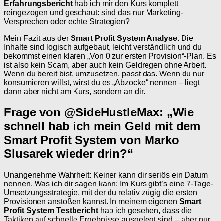
Erfahrungsbericht
hab ich mir den Kurs komplett
reingezogen und geschaut: sind das nur Marketing-
Versprechen oder echte Strategien?
Mein Fazit aus der
Smart Profit System Analyse
: Die
Inhalte sind logisch aufgebaut, leicht verständlich und du
bekommst einen klaren „Von 0 zur ersten Provision“-Plan. Es
ist also kein Scam, aber auch kein Geldregen ohne Arbeit.
Wenn du bereit bist, umzusetzen, passt das. Wenn du nur
konsumieren willst, wirst du es „Abzocke“ nennen – liegt
dann aber nicht am Kurs, sondern an dir.
Frage von @SideHustleMax: „Wie
schnell hab ich mein Geld mit dem
Smart Profit System von Marko
Slusarek wieder drin?“
Unangenehme Wahrheit: Keiner kann dir seriös ein Datum
nennen. Was ich dir sagen kann: Im Kurs gibt’s eine 7-Tage-
Umsetzungsstrategie, mit der du relativ zügig die ersten
Provisionen anstoßen kannst. In meinem eigenen
Smart
Profit System Testbericht
hab ich gesehen, dass die
Taktiken auf schnelle Ergebnisse ausgelegt sind – aber nur,