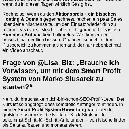
wenn du in diesen Tagen wirklich Gas gibst.
Rechne so: Wenn du den
Aktionspreis + ein bisschen
Hosting & Domain
gegenrechnest, reichen ein paar Sales
über deine Nischenseite, um den Einsatz wieder drin zu
haben. Das ist realistisch – aber nicht garantiert. Es ist ein
Business-Aufbau
, kein Lotterielos. Wer konsequent
umsetzt, hat deutlich bessere Chancen, schnell in den
Plusbereich zu kommen als jemand, der nur nebenbei mal
ein Video anschaut.
Frage von @Lisa_Biz: „Brauche ich
Vorwissen, um mit dem Smart Profit
System von Marko Slusarek zu
starten?“
Nein, du brauchst kein „Ich-bin-schon-SEO-Profi“-Level. Der
Kurs ist so angelegt, dass komplette Anfänger reinfinden. In
meiner
Smart Profit System Bewertung
war einer der
größten Pluspunkte: die Klick-für-Klick-Struktur. Du
bekommst Schritt-für-Schritt-Anleitungen – von Nische finden
bis Seite aufbauen und monetarisieren.