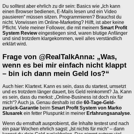
Du solltest aber ehrlich zu dir sein: Basics wie „Ich kann
einen Browser bedienen, E-Mails lesen und ein Video
pausieren“ müssen sitzen. Programmieren? Brauchst du
nicht. Vorwissen im Online-Marketing? Hilft, ist aber keine
Pflicht. Viele meiner Follower, die mit meinem
Smart Profit
System Review
eingestiegen sind, waren blutige Anfänger
und sind trotzdem klargekommen, weil alles verständlich
erklärt wird.
Frage von @RealTalkAnna: „Was,
wenn es bei mir einfach nicht klappt
– bin ich dann mein Geld los?“
Auch hier: Klartext. Kann es sein, dass du startest, umsetzt
und es trotzdem länger dauert, bis Geld reinkommt? Ja. Kann
es sein, dass du merkst: „Online-Business ist doch nix für
mich“? Auch ja. Genau deshalb ist die
60-Tage-Geld-
zurück-Garantie
beim
Smart Profit System von Marko
Slusarek
ein fetter Pluspunkt in meiner
Erfahrungsanalyse
.
Wenn du ernsthaft ausprobierst, die Inhalte testest und nach
ein paar Wochen ehrlich sagst: „Ist nichts für mich“ – dann