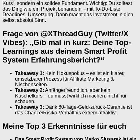
Kurs“, sondern ein solides Fundament. Wichtig: Du solltest
das Ding wie ein Projekt behandeln – mit To-Do-Liste,
Deadlines, Umsetzung. Dann macht das Investment in dich
selbst absolut Sinn.
Frage von @XThreadGuy (Twitter/X
Vibes): „Gib mal in kurz: Deine Top-
Learnings aus deinem Smart Profit
System Erfahrungsbericht?“
Takeaway 1:
Kein Hokuspokus – es ist ein klarer,
umsetzbarer Prozess für Affiliate Marketing &
Nischenseiten.
Takeaway 2:
Anfängerfreundlich, aber kein
Kuschelkurs – du musst wirklich machen, nicht nur
schauen.
Takeaway 3:
Dank 60-Tage-Geld-zurück-Garantie ist
das Chance/Risiko-Verhältnis extrem attraktiv.
Meine Top 3 Erkenntnisse für euch
Das Smart Profit System von Marko Slusarek ist ein