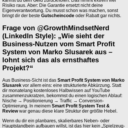
kannst du dein Geld zurückholen. Das nimmt extrem viel
Risiko raus. Aber: Die Garantie ersetzt nicht deine
Eigenverantwortung. Du musst schon was machen, sonst
bringt dir der beste
Gutscheincode
oder Rabatt gar nichts.
Frage von @GrowthMindsetNerd
(LinkedIn Style): „Wie sieht der
Business-Nutzen vom Smart Profit
System von Marko Slusarek aus –
lohnt sich das als ernsthaftes
Projekt?“
Aus Business-Sicht ist das
Smart Profit System von Marko
Slusarek
vor allem eins: eine strukturierte Abkürzung. Statt
dir monatelang kostenloses Halbwissen auf YouTube
zusammenzukratzen, bekommst du einen logischen Ablauf:
Nische → Positionierung → Traffic → Conversion-
Optimierung. In meinem
Smart Profit System Test &
Review
war genau diese klare Struktur der größte Hebel.
Wenn du dir ein planbares, skalierbares Neben- oder
Hauptstandbein aufbauen willst, ist das hier kein „Spielzeug-