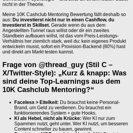
nicht in der Theorie.
Meine 10K Cashclub Mentoring Bewertung fällt deshalb so
aus:
Du investierst nicht nur in einen Cashflow, du
investierst in Skillset.
Gerade wenn du aus dem
Angestellten-Tunnel raus willst oder dir ein zweites
Standbein aufbauen willst, ist das vom Preis-Leistungs-
Verhältnis her ziemlich stark, weil du: kein eigenes Produkt
entwickeln musst, sofort ein Provision-Backend (80%) hast
und direkt am Markt testen kannst.
Frage von @thread_guy (Stil C –
X/Twitter-Style): „Kurz & knapp: Was
sind deine Top-Learnings aus dem
10K Cashclub Mentoring?“
Faceless > Eitelkeit:
Du brauchst keine Personal-
Brand, um Geld zu verdienen. Du brauchst ein
funktionierendes System + gute Hooks.
KI als Hebel, nicht als Krücke:
Wer KI nur zum
Spammen nutzt, geht unter. Wer KI nutzt, um besseren
Content schneller zu bauen, gewinnt.