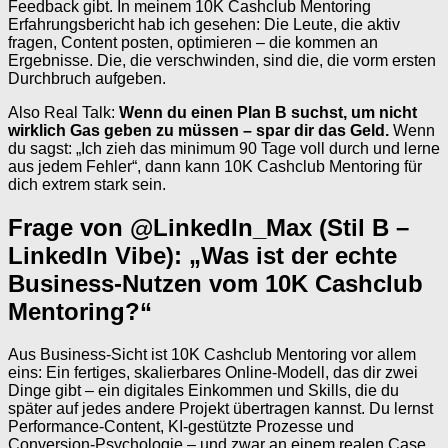
Feedback gibt. In meinem 10K Cashclub Mentoring
Erfahrungsbericht hab ich gesehen: Die Leute, die aktiv
fragen, Content posten, optimieren – die kommen an
Ergebnisse. Die, die verschwinden, sind die, die vorm ersten
Durchbruch aufgeben.
Also Real Talk:
Wenn du einen Plan B suchst, um nicht
wirklich Gas geben zu müssen – spar dir das Geld.
Wenn
du sagst: „Ich zieh das minimum 90 Tage voll durch und lerne
aus jedem Fehler“, dann kann 10K Cashclub Mentoring für
dich extrem stark sein.
Frage von @LinkedIn_Max (Stil B –
LinkedIn Vibe): „Was ist der echte
Business-Nutzen vom 10K Cashclub
Mentoring?“
Aus Business-Sicht ist 10K Cashclub Mentoring vor allem
eins: Ein fertiges, skalierbares Online-Modell, das dir zwei
Dinge gibt – ein digitales Einkommen und Skills, die du
später auf jedes andere Projekt übertragen kannst. Du lernst
Performance-Content, KI-gestützte Prozesse und
Conversion-Psychologie – und zwar an einem realen Case,