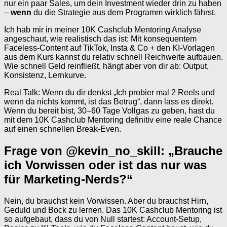
nur ein paar Sales, um dein Investment wieder drin zu haben
–
wenn
du die Strategie aus dem Programm wirklich fährst.
Ich hab mir in meiner 10K Cashclub Mentoring Analyse
angeschaut, wie realistisch das ist: Mit konsequentem
Faceless-Content auf TikTok, Insta & Co + den KI-Vorlagen
aus dem Kurs kannst du relativ schnell Reichweite aufbauen.
Wie schnell Geld reinfließt, hängt aber von dir ab: Output,
Konsistenz, Lernkurve.
Real Talk: Wenn du dir denkst „Ich probier mal 2 Reels und
wenn da nichts kommt, ist das Betrug“, dann lass es direkt.
Wenn du bereit bist, 30–60 Tage Vollgas zu geben, hast du
mit dem 10K Cashclub Mentoring definitiv eine reale Chance
auf einen schnellen Break-Even.
Frage von @kevin_no_skill: „Brauche
ich Vorwissen oder ist das nur was
für Marketing-Nerds?“
Nein, du brauchst kein Vorwissen. Aber du brauchst Hirn,
Geduld und Bock zu lernen. Das 10K Cashclub Mentoring ist
so aufgebaut, dass du von Null startest: Account-Setup,