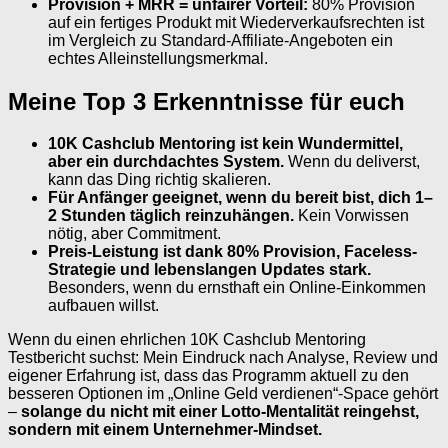
Provision + MRR = unfairer Vorteil:
80% Provision
auf ein fertiges Produkt mit Wiederverkaufsrechten ist
im Vergleich zu Standard-Affiliate-Angeboten ein
echtes Alleinstellungsmerkmal.
Meine Top 3 Erkenntnisse für euch
10K Cashclub Mentoring ist kein Wundermittel,
aber ein durchdachtes System.
Wenn du deliverst,
kann das Ding richtig skalieren.
Für Anfänger geeignet, wenn du bereit bist, dich 1–
2 Stunden täglich reinzuhängen.
Kein Vorwissen
nötig, aber Commitment.
Preis-Leistung ist dank 80% Provision, Faceless-
Strategie und lebenslangen Updates stark.
Besonders, wenn du ernsthaft ein Online-Einkommen
aufbauen willst.
Wenn du einen ehrlichen 10K Cashclub Mentoring
Testbericht suchst: Mein Eindruck nach Analyse, Review und
eigener Erfahrung ist, dass das Programm aktuell zu den
besseren Optionen im „Online Geld verdienen“-Space gehört
–
solange du nicht mit einer Lotto-Mentalität reingehst,
sondern mit einem Unternehmer-Mindset.