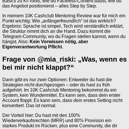
Basics zu KI-Tools, wie du Faceless-Content baust, wie du
das Angebot positionierst – alles Step by Step.
In meinem 10K Cashclub Mentoring Review war für mich ein
Punkt wichtig: Wie „anfängerfreundlich“ ist das wirklich?
Ergebnis: Sprache ist simpel, Tech wird verständlich erklärt,
die Struktur nimmt dich an die Hand. Dazu kommt die
Telegram-Community, wo du Fragen stellen kannst, wenn du
hängst. Also:
Kein Vorwissen nötig, aber
Eigenverantwortung Pflicht.
Frage von @mia_riski: „Was, wenn es
bei mir nicht klappt?“
Dann gibt es nur zwei Optionen: Entweder du hast die
Strategien nicht durchgezogen – oder du hast zu früh
aufgehört. Im 10K Cashclub Mentoring bekommst du ein
System, kein Wundermittel. Es kann sein, dass dein erster
Account floppt. Es kann sein, dass dein erstes Setting nicht
konvertiert. Das ist normal.
Der Vorteil hier: Du hast mit den 100%
Wiederverkaufsrechten (MRR) und 80% Provision ein
starkes Produkt im Rücken, plus eine Community, die dir