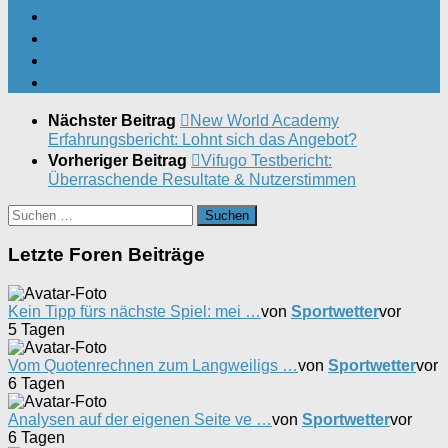
Nächster Beitrag
New World Academy
Erfahrungsbericht: Lohnt sich das Angebot?
Vorheriger Beitrag
Vifugo Testbericht:
Überraschende Resultate & Nutzerstimmen
Suchen
nach:
Letzte Foren Beiträge
Kein Tipp fürs nächste Spiel: mei …
von
Sportwetter
vor
5 Tagen
Vom Quotenrechnen zum Langweiligs …
von
Sportwetter
vor
6 Tagen
Analysen auf der eigenen Seite ve …
von
Sportwetter
vor
6 Tagen