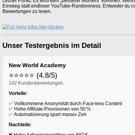
Letzter Punkt: Es wird kein „besserer Moment“ kommen. Wenn d
Einstieg statt endloser YouTube-Randomness. Entweder du commi
Bewertungen zu lesen.
Unser Testergebnis im Detail
New World Academy
⭐⭐⭐⭐⭐ (4.8/5)
142 Kundenbewertungen
Vorteile:
✅ Vollkommene Anonymität durch Face-less Content
✅ Hohe Affiliate-Provisionen von 50 %
✅ Automatisierung spart massiv Zeit
Nachteile:
❌ Hohe Anfangsinvestition von 697 €