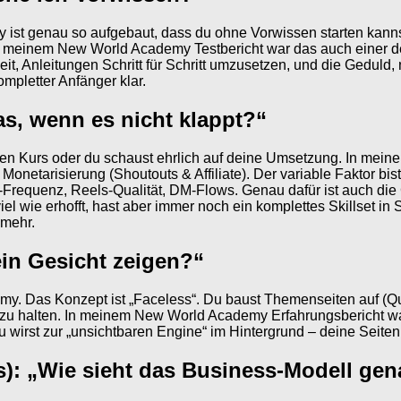
y ist genau so aufgebaut, dass du ohne Vorwissen starten kan
 meinem New World Academy Testbericht war das auch einer de
keit, Anleitungen Schritt für Schritt umzusetzen, und die Geduld
mpletter Anfänger klar.
s, wenn es nicht klappt?“
 den Kurs oder du schaust ehrlich auf deine Umsetzung. In me
 Monetarisierung (Shoutouts & Affiliate). Der variable Faktor b
Frequenz, Reels-Qualität, DM-Flows. Genau dafür ist auch die 
viel wie erhofft, hast aber immer noch ein komplettes Skillset in
 mehr.
in Gesicht zeigen?“
my. Das Konzept ist „Faceless“. Du baust Themenseiten auf (Qu
 zu halten. In meinem New World Academy Erfahrungsbericht war 
wirst zur „unsichtbaren Engine“ im Hintergrund – deine Seiten 
): „Wie sieht das Business-Modell ge