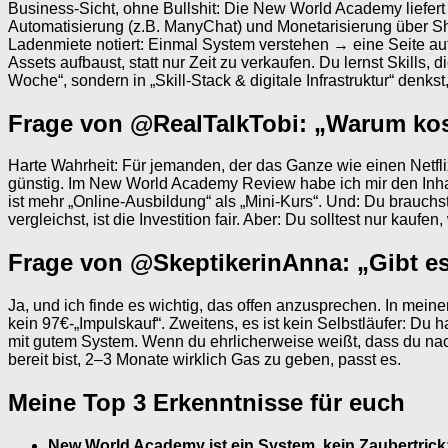
Business-Sicht, ohne Bullshit: Die New World Academy liefer
Automatisierung (z.B. ManyChat) und Monetarisierung über Sh
Ladenmiete notiert: Einmal System verstehen → eine Seite au
Assets aufbaust, statt nur Zeit zu verkaufen. Du lernst Skill
Woche“, sondern in „Skill-Stack & digitale Infrastruktur“ denkst
Frage von @RealTalkTobi: „Warum koste
Harte Wahrheit: Für jemanden, der das Ganze wie einen Netflix-
günstig. Im New World Academy Review habe ich mir den Inhal
ist mehr „Online-Ausbildung“ als „Mini-Kurs“. Und: Du brauch
vergleichst, ist die Investition fair. Aber: Du solltest nur kaufen
Frage von @SkeptikerinAnna: „Gibt e
Ja, und ich finde es wichtig, das offen anzusprechen. In mein
kein 97€-„Impulskauf“. Zweitens, es ist kein Selbstläufer: Du 
mit gutem System. Wenn du ehrlicherweise weißt, dass du nach 
bereit bist, 2–3 Monate wirklich Gas zu geben, passt es.
Meine Top 3 Erkenntnisse für euch
New World Academy ist ein System, kein Zaubertrick