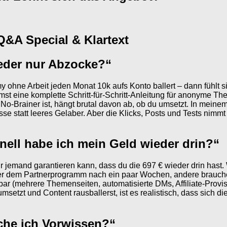
&A Special & Klartext
eder nur Abzocke?“
 ohne Arbeit jeden Monat 10k aufs Konto ballert – dann fühlt 
t eine komplette Schritt-für-Schritt-Anleitung für anonyme The
 No-Brainer ist, hängt brutal davon ab, ob du umsetzt. In mein
sse statt leeres Gelaber. Aber die Klicks, Posts und Tests nimmt d
ell habe ich mein Geld wieder drin?“
ir jemand garantieren kann, dass du die 697 € wieder drin ha
er dem Partnerprogramm nach ein paar Wochen, andere brauche
 (mehrere Themenseiten, automatisierte DMs, Affiliate-Provision
tzt und Content rausballerst, ist es realistisch, dass sich die
che ich Vorwissen?“