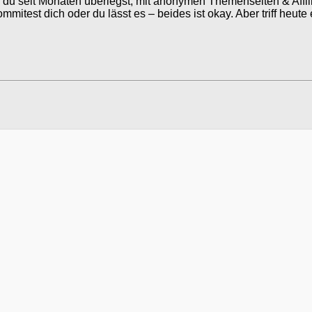
u seit Monaten überlegst, mit anonymen Themenseiten & Affiliat
test dich oder du lässt es – beides ist okay. Aber triff heute