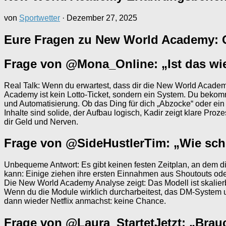
von
Sportwetter
·
Dezember 27, 2025
Eure Fragen zu New World Academy: Q
Frage von @Mona_Online: „Ist das wi
Real Talk: Wenn du erwartest, dass dir die New World Academy
Academy ist kein Lotto-Ticket, sondern ein System. Du bekomms
und Automatisierung. Ob das Ding für dich „Abzocke“ oder ein
Inhalte sind solide, der Aufbau logisch, Kadir zeigt klare Proze
dir Geld und Nerven.
Frage von @SideHustlerTim: „Wie schn
Unbequeme Antwort: Es gibt keinen festen Zeitplan, an dem d
kann: Einige ziehen ihre ersten Einnahmen aus Shoutouts od
Die New World Academy Analyse zeigt: Das Modell ist skalierbar
Wenn du die Module wirklich durcharbeitest, das DM-System umse
dann wieder Netflix anmachst: keine Chance.
Frage von @Laura_StartetJetzt: „Brau