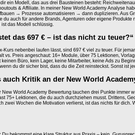
t dir ein Modell, das aus drei Bausteinen besteht: Reichweiten
outouts & Affiliate. In meiner New World Academy Analyse hab
fbauen → Prozesse automatisieren → dann duplizieren. Aus Grow
s, die du auch für andere Brands, Agenturen oder eigene Produkt
, ist das Modell schlüssig.
t das 697 € – ist das nicht zu teuer?“
Kurs nebenbei laufen lässt, sind 697 € viel zu teuer. Für jeman
t vs. Preis angeschaut: 16+ Module, über 75 Lektionen, Vorla
st keinen Büro, kein Lager, keine Mitarbeiter, keine Ads zu B
, wenn du dir sicher bist, dass du die Zeit reinsteckst. Sonst ist j
s auch Kritik an der New World Academ
er New World Academy Bewertung tauchen drei Punkte immer wieder
hast 75+ Lektionen, die du auch durchziehen musst. Drittens, Ge
zwei Wochen die Motivation verlierst, ist das nichts für dich.
:
Du bekommst eine klare Struktur aus Praxis – kein „Gurusprech