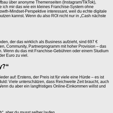
aufbau über anonyme Themenseiten (Instagram/TikTok),
e ich mir das wie ein kleines Franchise-System ohne
th-Mindset-Perspektive interessant, weil du echte digitale
e nutzen kannst. Wenn du also ROI nicht nur in „Cash nächste
den, der das wirklich als Business aufzieht, sind 697 €
gen, Community, Partnerprogramm mit hoher Provision – das
eginn. Wenn du das mit Franchise-Gebühren oder einem Studium
eder Euro zu viel.
y?“
 auf: Erstens, der Preis ist für viele eine Hürde – es ist
duld: Viele unterschätzen, dass Reichweite Zeit braucht, auch
 Wenn du aber ein langfristiges Online-Einkommen willst und
“, aber du musst selber laufen.