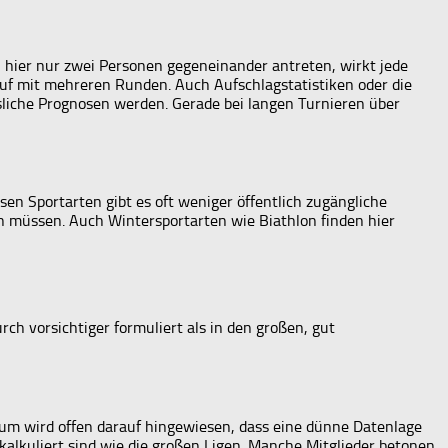
il hier nur zwei Personen gegeneinander antreten, wirkt jede
auf mit mehreren Runden. Auch Aufschlagstatistiken oder die
sliche Prognosen werden. Gerade bei langen Turnieren über
en Sportarten gibt es oft weniger öffentlich zugängliche
en müssen. Auch Wintersportarten wie Biathlon finden hier
ch vorsichtiger formuliert als in den großen, gut
rum wird offen darauf hingewiesen, dass eine dünne Datenlage
alkuliert sind wie die großen Ligen. Manche Mitglieder betonen