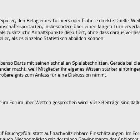
 Spieler, den Belag eines Turniers oder frühere direkte Duelle. We
annschaftssportarten, insbesondere über einen langen Turnierverl
s zusätzliche Anhaltspunkte diskutiert, ohne dass daraus verläs
ler, als es einzelne Statistiken abbilden können.
nso Darts mit seinen schnellen Spielabschnitten. Gerade bei dies
ender macht, weil Mitglieder ihr eigenes Wissen stärker einbring
Großereignis zum Anlass für eine Diskussion nimmt.
e im Forum über Wetten gesprochen wird. Viele Beiträge sind dadur
uf Bauchgefühl statt auf nachvollziehbare Einschätzungen. Im Fo
ass auch Nischenmärkte mit derselben Gewinnmarge des Anbieters k