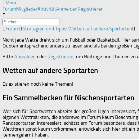
Menü
Forum-
Forum
Mitglieder
Aktivität
Anmelden
Registrieren
Navigation
Forum-
Forum
Strategien und Tipps: Wetten auf andere Sportarten
Breadcrumbs
-
Nicht jede Wette dreht sich um Fußball oder Basketball. Hier sam
Du
Quoten entsprechend anders zu lesen sind als bei den großen Li
bist
Bitte
Anmelden
oder
Registrieren
, um Beiträge und Themen zu e
hier:
Wetten auf andere Sportarten
Es existieren noch keine Themen!
Ein Sammelbecken für Nischensportarten
Wer sich für Sportwetten abseits der großen Ligen interessiert, f
eigenen Wettmärkten, die anderswo im Forum kaum Beachtung fi
Randsportarten interessiert, schätzt am Forum besonders, dass hi
Wettforen sonst kaum vorkommen, entwickelt sich hier oft ein b
kennengelernt haben.