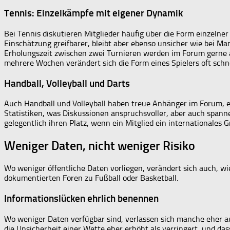
Tennis: Einzelkämpfe mit eigener Dynamik
Bei Tennis diskutieren Mitglieder häufig über die Form einzelner
Einschätzung greifbarer, bleibt aber ebenso unsicher wie bei M
Erholungszeit zwischen zwei Turnieren werden im Forum gerne al
mehrere Wochen verändert sich die Form eines Spielers oft schnel
Handball, Volleyball und Darts
Auch Handball und Volleyball haben treue Anhänger im Forum, ebe
Statistiken, was Diskussionen anspruchsvoller, aber auch spann
gelegentlich ihren Platz, wenn ein Mitglied ein internationales 
Weniger Daten, nicht weniger Risiko
Wo weniger öffentliche Daten vorliegen, verändert sich auch, wi
dokumentierten Foren zu Fußball oder Basketball.
Informationslücken ehrlich benennen
Wo weniger Daten verfügbar sind, verlassen sich manche eher a
die Unsicherheit einer Wette eher erhöht als verringert, und d