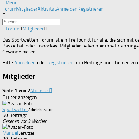
Menü
Forum-
Forum
Mitglieder
Aktivität
Anmelden
Registrieren
Navigation
Forum-
Forum
Mitglieder
Breadcrumbs
-
Das Sportwetten Forum ist ein Treffpunkt für alle, die sich mi
Du
Basketball oder Eishockey. Mitglieder teilen hier ihre Erfahrun
bist
Gewinne bieten.
hier:
Bitte
Anmelden
oder
Registrieren
, um Beiträge und Themen zu e
Mitglieder
Seite 1 von 2
Nächste
Filter anzeigen
Sportwetter
Administrator
50 Beiträge
Gesehen vor 3 Wochen
Manuel
Benutzer
20 Beiträge