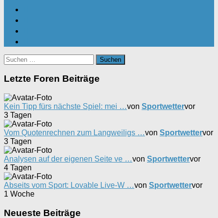
Suchen
nach:
Letzte Foren Beiträge
Kein Tipp fürs nächste Spiel: mei …
von
Sportwetter
vor
3 Tagen
Vom Quotenrechnen zum Langweiligs …
von
Sportwetter
vor
3 Tagen
Analysen auf der eigenen Seite ve …
von
Sportwetter
vor
4 Tagen
Abseits vom Sport: Lovable Live-W …
von
Sportwetter
vor
1 Woche
Neueste Beiträge