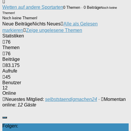
Wetten auf andere Sportarten
0 Themen · 0 Beiträge
Noch keine
Themen!
Noch keine Themen!
Neue Beiträge
Nichts Neues
Alle als Gelesen
markieren
Zeige ungelesene Themen
Statistiken
76
Themen
76
Beiträge
83.175
Aufrufe
45
Benutzer
12
Online
Neuestes Mitglied:
selbststaendigmachen24
·
Momentan
online:
12 Gäste
Folgen: