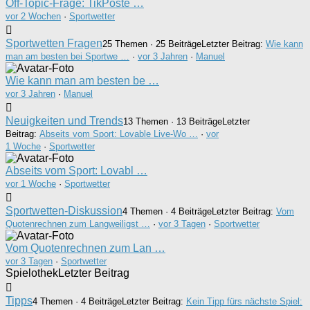
Off-Topic-Frage: TikPoste …
vor 2 Wochen
·
Sportwetter
Sportwetten Fragen
25 Themen · 25 Beiträge
Letzter Beitrag:
Wie kann
man am besten bei Sportwe …
·
vor 3 Jahren
·
Manuel
Wie kann man am besten be …
vor 3 Jahren
·
Manuel
Neuigkeiten und Trends
13 Themen · 13 Beiträge
Letzter
Beitrag:
Abseits vom Sport: Lovable Live-Wo …
·
vor
1 Woche
·
Sportwetter
Abseits vom Sport: Lovabl …
vor 1 Woche
·
Sportwetter
Sportwetten-Diskussion
4 Themen · 4 Beiträge
Letzter Beitrag:
Vom
Quotenrechnen zum Langweiligst …
·
vor 3 Tagen
·
Sportwetter
Vom Quotenrechnen zum Lan …
vor 3 Tagen
·
Sportwetter
Spielothek
Letzter Beitrag
Tipps
4 Themen · 4 Beiträge
Letzter Beitrag:
Kein Tipp fürs nächste Spiel: