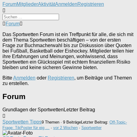
Forum-
Forum
Mitglieder
Aktivität
Anmelden
Registrieren
Navigation
Forum-
Forum
Breadcrumbs
-
Das Sportwetten Forum ist ein Treffpunkt für alle, die sich mit
Du
dem Thema Sportwetten beschäftigen – von der ersten
bist
Frage zur Buchmacherwahl bis zur Diskussion über Quoten
hier:
bei Fußball, Basketball oder Eishockey. Mitglieder teilen hier
ihre Erfahrungen und Meinungen, wohlwissend, dass
Sportwetten ein Glücksspiel mit echtem finanziellem Risiko
bleiben und keine sicheren Gewinne bieten.
Bitte
Anmelden
oder
Registrieren
, um Beiträge und Themen
zu erstellen.
Forum
Grundlagen der Sportwetten
Letzter Beitrag
Sportwetten Tipps
9 Themen · 9 Beiträge
Letzter Beitrag:
Off-Topic-
Frage: TikPoster für eig …
·
vor 2 Wochen
·
Sportwetter