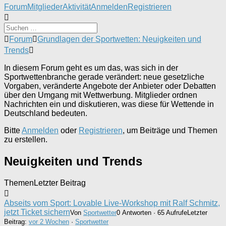
Forum-
Forum
Mitglieder
Aktivität
Anmelden
Registrieren
Navigation
Forum-
Forum
Grundlagen der Sportwetten: Neuigkeiten und
Breadcrumbs
Trends
-
Du
In diesem Forum geht es um das, was sich in der
bist
Sportwettenbranche gerade verändert: neue gesetzliche
hier:
Vorgaben, veränderte Angebote der Anbieter oder Debatten
über den Umgang mit Wettwerbung. Mitglieder ordnen
Nachrichten ein und diskutieren, was diese für Wettende in
Deutschland bedeuten.
Bitte
Anmelden
oder
Registrieren
, um Beiträge und Themen
zu erstellen.
Neuigkeiten und Trends
Themen
Letzter Beitrag
Abseits vom Sport: Lovable Live-Workshop mit Ralf Schmitz,
jetzt Ticket sichern
Von
Sportwetter
0 Antworten · 65 Aufrufe
Letzter
Beitrag:
vor 2 Wochen
·
Sportwetter