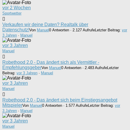
vor 2 Wochen
Sportwetter
Verkaufen wir deine Daten? Realtalk über
Datenschutz!
Von
Manuel
0 Antworten · 2.127 Aufrufe
Letzter Beitrag:
vor
3 Jahren
·
Manuel
vor 3 Jahren
Manuel
Robethood 2.0 - Das ändert sich als Vermittler -
Empfehlungsgeber
Von
Manuel
0 Antworten · 2.483 Aufrufe
Letzter
Beitrag:
vor 3 Jahren
·
Manuel
vor 3 Jahren
Manuel
Robethood 2.0 - Das ändert sich beim Einstiegsangebot
Mitspieler
Von
Manuel
0 Antworten · 1.577 Aufrufe
Letzter Beitrag:
vor
3 Jahren
·
Manuel
vor 3 Jahren
Manuel