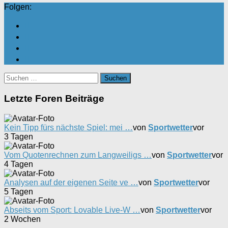
Folgen:
Suchen
nach:
Letzte Foren Beiträge
Kein Tipp fürs nächste Spiel: mei …
von
Sportwetter
vor
3 Tagen
Vom Quotenrechnen zum Langweiligs …
von
Sportwetter
vor
4 Tagen
Analysen auf der eigenen Seite ve …
von
Sportwetter
vor
5 Tagen
Abseits vom Sport: Lovable Live-W …
von
Sportwetter
vor
2 Wochen