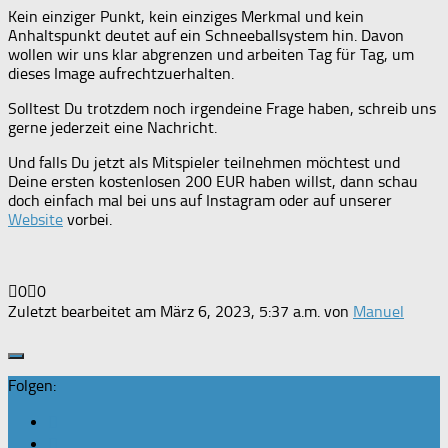
Kein einziger Punkt, kein einziges Merkmal und kein
Anhaltspunkt deutet auf ein Schneeballsystem hin. Davon
wollen wir uns klar abgrenzen und arbeiten Tag für Tag, um
dieses Image aufrechtzuerhalten.
Solltest Du trotzdem noch irgendeine Frage haben, schreib uns
gerne jederzeit eine Nachricht.
Und falls Du jetzt als Mitspieler teilnehmen möchtest und
Deine ersten kostenlosen 200 EUR haben willst, dann schau
doch einfach mal bei uns auf Instagram oder auf unserer
Website
vorbei.
Anklicken
Anklicken
0
0
für
für
Zuletzt bearbeitet am März 6, 2023, 5:37 a.m. von
Manuel
Daumen
Daumen
nach
nach
unten.
oben.
Folgen: