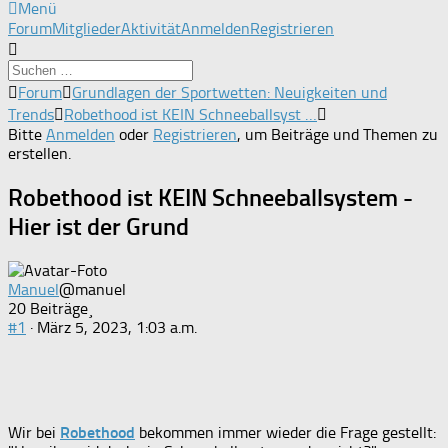
Menü
Forum-
Forum
Mitglieder
Aktivität
Anmelden
Registrieren
Navigation
Forum-
Forum
Grundlagen der Sportwetten: Neuigkeiten und
Breadcrumbs
Trends
Robethood ist KEIN Schneeballsyst …
-
Bitte
Anmelden
oder
Registrieren
, um Beiträge und Themen zu
Du
erstellen.
bist
hier:
Robethood ist KEIN Schneeballsystem -
Hier ist der Grund
Manuel
@manuel
20 Beiträge
#1
· März 5, 2023, 1:03 a.m.
Wir bei
Robethood
bekommen immer wieder die Frage gestellt: