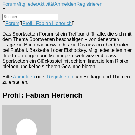
Forum-
Forum
Mitglieder
Aktivität
Anmelden
Registrieren
Navigation
Forum-
Forum
Profil: Fabian Herterich
Breadcrumbs
-
Das Sportwetten Forum ist ein Treffpunkt für alle, die sich mit
Du
dem Thema Sportwetten beschäftigen – von der ersten
bist
Frage zur Buchmacherwahl bis zur Diskussion über Quoten
hier:
bei Fußball, Basketball oder Eishockey. Mitglieder teilen hier
ihre Erfahrungen und Meinungen, wohlwissend, dass
Sportwetten ein Glücksspiel mit echtem finanziellem Risiko
bleiben und keine sicheren Gewinne bieten.
Bitte
Anmelden
oder
Registrieren
, um Beiträge und Themen
zu erstellen.
Profil: Fabian Herterich