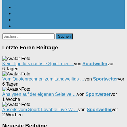
Suchen
nach:
Letzte Foren Beiträge
Kein Tipp fürs nächste Spiel: mei …
von
Sportwetter
vor
6 Tagen
Vom Quotenrechnen zum Langweiligs …
von
Sportwetter
vor
6 Tagen
Analysen auf der eigenen Seite ve …
von
Sportwetter
vor
1 Woche
Abseits vom Sport: Lovable Live-W …
von
Sportwetter
vor
2 Wochen
Neueste Beiträge