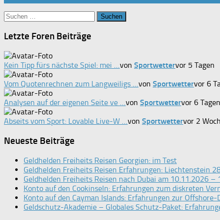
Suchen
nach:
Letzte Foren Beiträge
Kein Tipp fürs nächste Spiel: mei …
von
Sportwetter
vor 5 Tagen
Vom Quotenrechnen zum Langweiligs …
von
Sportwetter
vor 6 T
Analysen auf der eigenen Seite ve …
von
Sportwetter
vor 6 Tage
Abseits vom Sport: Lovable Live-W …
von
Sportwetter
vor 2 Woc
Neueste Beiträge
Geldhelden Freiheits Reisen Georgien: im Test
Geldhelden Freiheits Reisen Erfahrungen: Liechtenstein 
Geldhelden Freiheits Reisen nach Dubai am 10.11.2026 – 
Konto auf den Cookinseln: Erfahrungen zum diskreten Ve
Konto auf den Cayman Islands: Erfahrungen zur Offshore-D
Geldschutz-Akademie – Globales Schutz-Paket: Erfahrunge