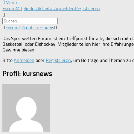
Menü
Forum-
Forum
Mitglieder
Aktivität
Anmelden
Registrieren
Navigation
Forum-
Forum
Profil: kursnews
Breadcrumbs
-
Das Sportwetten Forum ist ein Treffpunkt für alle, die sich mi
Du
Basketball oder Eishockey. Mitglieder teilen hier ihre Erfahrun
bist
Gewinne bieten.
hier:
Bitte
Anmelden
oder
Registrieren
, um Beiträge und Themen zu e
Profil: kursnews