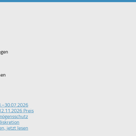
agen
n
hen
28.–30.07.2026
12.11.2026 Preis
rmögensschutz
iskretion
n, jetzt lesen