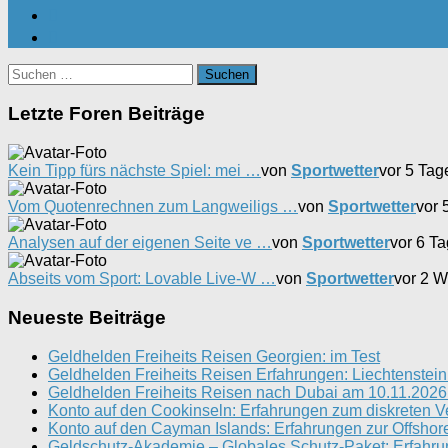
Suchen
nach:
Letzte Foren Beiträge
Kein Tipp fürs nächste Spiel: mei …
von
Sportwetter
vor 5 Tag
Vom Quotenrechnen zum Langweiligs …
von
Sportwetter
vor 
Analysen auf der eigenen Seite ve …
von
Sportwetter
vor 6 T
Abseits vom Sport: Lovable Live-W …
von
Sportwetter
vor 2 
Neueste Beiträge
Geldhelden Freiheits Reisen Georgien: im Test
Geldhelden Freiheits Reisen Erfahrungen: Liechtenstei
Geldhelden Freiheits Reisen nach Dubai am 10.11.2026
Konto auf den Cookinseln: Erfahrungen zum diskreten 
Konto auf den Cayman Islands: Erfahrungen zur Offshore
Geldschutz-Akademie – Globales Schutz-Paket: Erfahrun