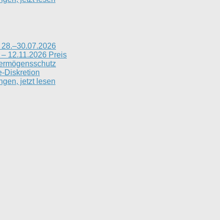
n 28.–30.07.2026
 – 12.11.2026 Preis
Vermögensschutz
-Diskretion
gen, jetzt lesen