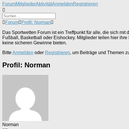
Forum-
Forum
Mitglieder
Aktivität
Anmelden
Registrieren
Navigation
Forum-
Forum
Profil: Norman
Breadcrumbs
-
Das Sportwetten Forum ist ein Treffpunkt für alle, die sich 
Du
Fußball, Basketball oder Eishockey. Mitglieder teilen hier i
bist
keine sicheren Gewinne bieten.
hier:
Bitte
Anmelden
oder
Registrieren
, um Beiträge und Themen zu 
Profil: Norman
Norman