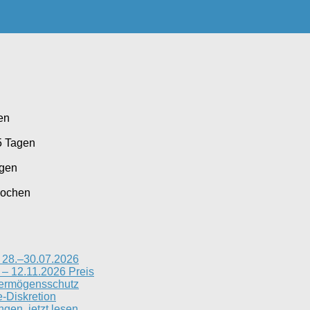
en
5 Tagen
agen
Wochen
n 28.–30.07.2026
 – 12.11.2026 Preis
Vermögensschutz
-Diskretion
gen, jetzt lesen